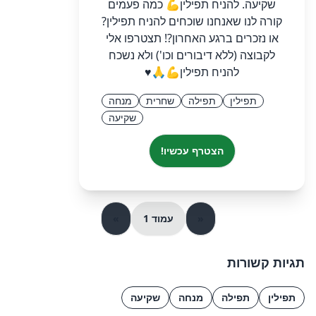
שקיעה. להניח תפילין💪 כמה פעמים
קורה לנו שאנחנו שוכחים להניח תפילין?
או נזכרים ברגע האחרון?! תצטרפו אלי
לקבוצה (ללא דיבורים וכו') ולא נשכח
להניח תפילין💪🙏♥️
תפילין
תפילה
שחרית
מנחה
שקיעה
הצטרף עכשיו!
«
עמוד 1
»
תגיות קשורות
תפילין
תפילה
מנחה
שקיעה