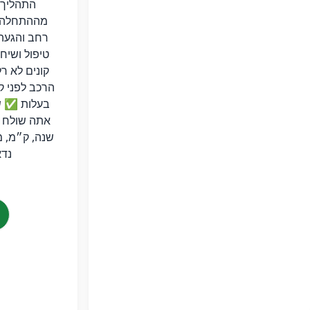
התהליך –
מההתחלה 
רחב והגעה 
טיפול ושיח
קונים לא ר
הרכב לפני ק
בעלות ✅ שי
אתה שולח ר
שנה, ק״מ, מ
נדא