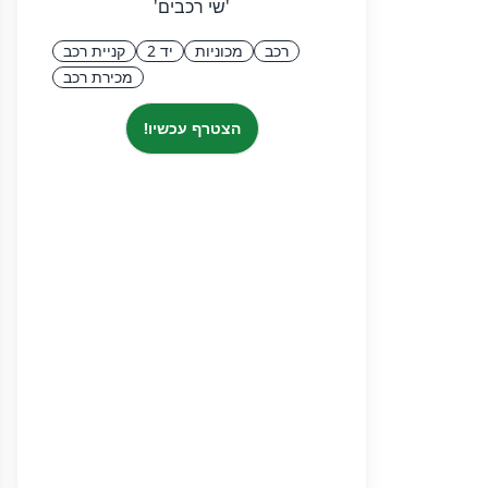
'שי רכבים'
רכב
מכוניות
יד 2
קניית רכב
מכירת רכב
הצטרף עכשיו!