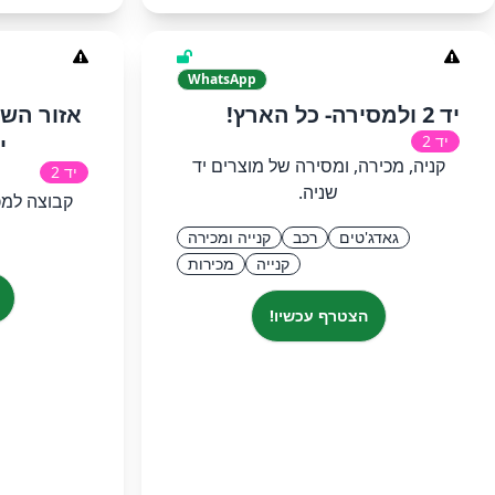
WhatsApp
יד 2 ולמסירה- כל הארץ!
אזור השר
יד 2
יד 
קניה, מכירה, ומסירה של מוצרים יד
יד 2
שניה.
קבוצה למכ
גאדג'טים
רכב
קנייה ומכירה
קנייה
מכירות
הצטרף עכשיו!