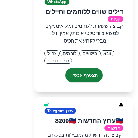
WhatsApp
דילים שווים ללוחמים וחיילים
קניות
קבוצה שעוזרת ללוחמים ומילואימניקים
למצוא ציוד טקטי איכותי, אמין וזול -
מבלי לקרוע את הכיס!!
צבא
מילואים
לוחמים
צה"ל
קניות ברשת
הצטרף עכשיו!
ערוץ
Telegram
🇮🇱ערוץ החדשות 8200🇮🇱
חדשות
קבוצת החדשות מהמובילות בטלגרם,