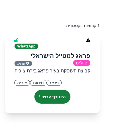
1 קבוצות בקטגוריה
WhatsApp
פראג למטייל הישראלי
טיולים
פראג
קבוצה העוסקת בעיר פראג בירת צ׳כיה
פראג
טיסות
צ׳כיה
הצטרף עכשיו!