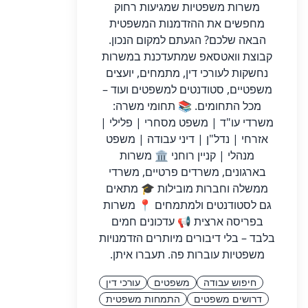
משרות משפטיות שמגיעות רחוק
מחפשים את ההזדמנות המשפטית
הבאה שלכם? הגעתם למקום הנכון.
קבוצת וואטסאפ שמתעדכנת במשרות
נחשקות לעורכי דין, מתמחים, יועצים
משפטיים, סטודנטים למשפטים ועוד –
מכל התחומים. 📚 תחומי משרה:
משרדי עו"ד | משפט מסחרי | פלילי |
אזרחי | נדל"ן | דיני עבודה | משפט
מנהלי | קניין רוחני 🏛️ משרות
בארגונים, משרדים פרטיים, משרדי
ממשלה וחברות מובילות 🎓 מתאים
גם לסטודנטים ולמתמחים 📍 משרות
בפריסה ארצית 📢 עדכונים חמים
בלבד – בלי דיבורים מיותרים הזדמנויות
משפטיות עוברות פה. תעברו איתן.
חיפוש עבודה
משפטים
עורכי דין
דרושים משפטים
התמחות משפטית