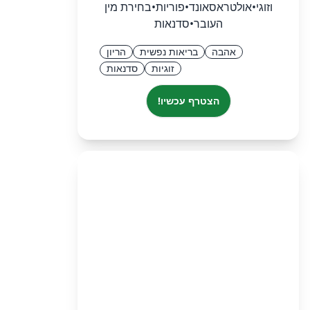
וזוגי•אולטראסאונד•פוריות•בחירת מין
העובר•סדנאות
אהבה
בריאות נפשית
הריון
זוגיות
סדנאות
הצטרף עכשיו!