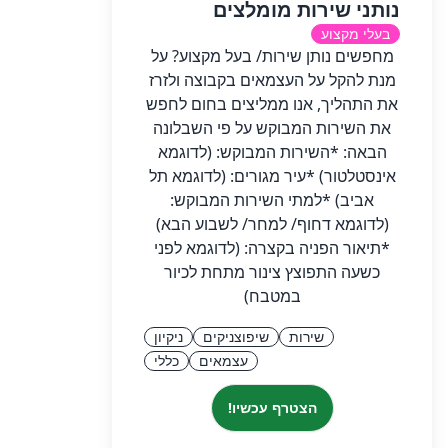
נותני שירות מומלצים
בעלי מקצוע
מחפשים נותן שירות/ בעל מקצוע? על
מנת להקל על העצמאים בקבוצה ולזרז
את התהליך, אנו ממליצים בחום לחפש
את השירות המבוקש על פי השבלונה
הבאה: *השירות המבוקש: (לדוגמא
אינסטלטור) *עיר מגורים: (לדוגמא תל
אביב) *למתי השירות המבוקש:
(לדוגמא דחוף/ למחר/ לשבוע הבא)
*תיאור הפניה בקצרה: (לדוגמא לפני
כשעה התפוצץ צינור מתחת לכיור
במטבח)
שירות
שיפוצניקים
ניקיון
עצמאים
כללי
הצטרף עכשיו!