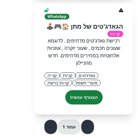
WhatsApp
הגאדג'טים של מתן 🏠🎮🕹
קניות
רכישת גאדג'טים מדהימים . לדוגמא
שעונים חכמים , שעוני יוקרה , אוזניות
אלחוטיות במחירים מדהימים. חדש
מהניילון
גאדג'טים
קניות
קנייה
מוצרי חשמל
קניות ברשת
הצטרף עכשיו!
«
עמוד 1
»