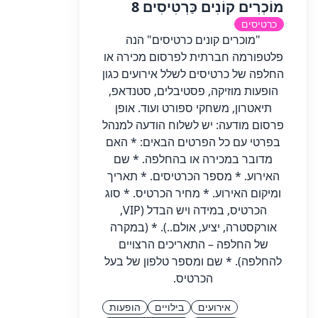
מוֹכְרִים קוֹנִים כַּרְטִיסִים 8
כרטיסים
"מוכרים קונים כרטיסים" הנה
פלטפורמה חברתית לפרסום מכירה או
החלפה של כרטיסים לשלל אירועים כגון
הופעות מוזיקה, פסטיבלים, סטנדאפ,
תיאטרון, משחקי ספורט ועוד. אופן
פרסום מודעה: יש לשלוח הודעה למנהל
בפרטי עם כל הפרטים הבאים: * האם
מדובר במכירה או בהחלפה. * שם
האירוע. * מספר הכרטיסים. * תאריך
ומיקום האירוע. * מחיר הכרטיס. * סוג
הכרטיס, במידה ויש הבדל (VIP,
אורקסטרה, יציע, אולם..). * (במקרה
של החלפה – התאריכים הרצויים
להחלפה). * שם ומספר טלפון של בעל
הכרטיס.
אירועים
בילויים
הופעות