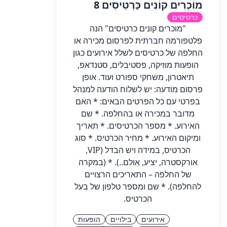
מוֹכְרִים קוֹנִים כַּרְטִיסִים 8
כרטיסים
"מוכרים קונים כרטיסים" הנה
פלטפורמה חברתית לפרסום מכירה או
החלפה של כרטיסים לשלל אירועים כגון
הופעות מוזיקה, פסטיבלים, סטנדאפ,
תיאטרון, משחקי ספורט ועוד. אופן
פרסום מודעה: יש לשלוח הודעה למנהל
בפרטי עם כל הפרטים הבאים: * האם
מדובר במכירה או בהחלפה. * שם
האירוע. * מספר הכרטיסים. * תאריך
ומיקום האירוע. * מחיר הכרטיס. * סוג
הכרטיס, במידה ויש הבדל (VIP,
אורקסטרה, יציע, אולם..). * (במקרה
של החלפה – התאריכים הרצויים
להחלפה). * שם ומספר טלפון של בעל
הכרטיס.
אירועים
בילויים
הופעות