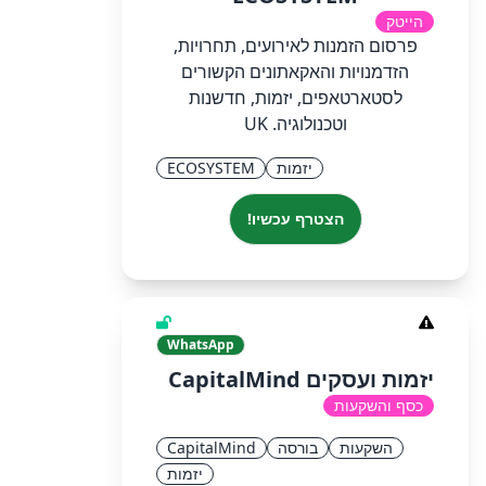
הייטק
פרסום הזמנות לאירועים, תחרויות,
הזדמנויות והאקאתונים הקשורים
לסטארטאפים, יזמות, חדשנות
וטכנולוגיה. UK
יזמות
ECOSYSTEM
הצטרף עכשיו!
WhatsApp
יזמות ועסקים CapitalMind
כסף והשקעות
השקעות
בורסה
CapitalMind
יזמות