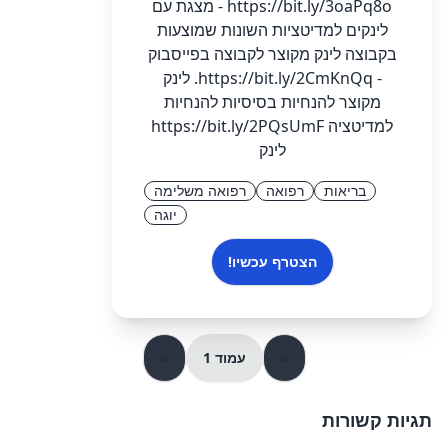
https://bit.ly/3oaPq8o - מצגת עם
לינקים למדיטציות השונות שמוצעות
בקבוצה לינק מקוצר לקבוצה בפייסבוק
- https://bit.ly/2CmKnQq. לינק
מקוצר להנחיות בסיסיות להנחיות
למדיטציה https://bit.ly/2PQsUmF
לינק
בריאות
רפואה
רפואה משלימה
יוגה
הצטרף עכשיו!
«
עמוד 1
»
תגיות קשורות