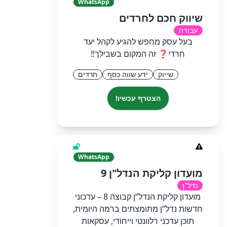
WhatsApp
שיווק חכם לחרדים
עבודה
‏בעל עסק מחפש להגיע לקהל יעד
חרדי❓ זה המקום בשבילך‼️
שייוק
ידע שווה כסף
חרדים
הצטרף עכשיו!
WhatsApp
מועדון קליקת הנדל"ן 9
נדל"ן
מועדון קליקת הנדל”ן קבוצה 8 – עדכוני
חדשות נדל”ן מתומצתים ברמה היומית,
תוכן עדכני רלוונטי וייחודי, עסקאות