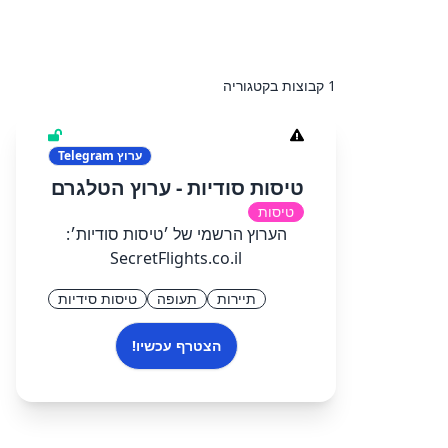
1 קבוצות בקטגוריה
ערוץ
Telegram
טיסות סודיות - ערוץ הטלגרם
טיסות
הערוץ הרשמי של ׳טיסות סודיות׳:
SecretFlights.co.il
תיירות
תעופה
טיסות סידיות
הצטרף עכשיו!