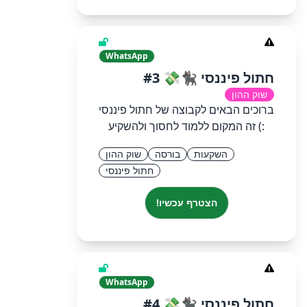
WhatsApp
חתול פיננסי 🐈‍⬛💸 #3
שוק ההון
ברוכים הבאים לקבוצה של חתול פיננסי
:) זה המקום ללמוד לחסוך ולהשקיע
השקעות
בורסה
שוק ההון
חתול פיננסי
הצטרף עכשיו!
WhatsApp
חתול פיננסי 🐈‍⬛💸 #4