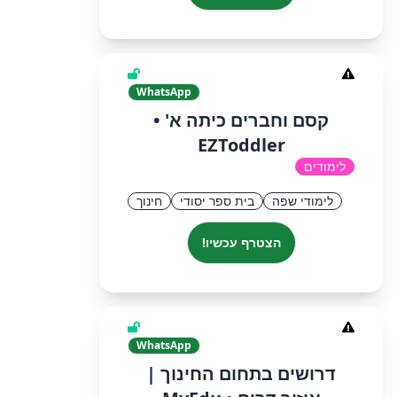
WhatsApp
קסם וחברים כיתה א'​ •
EZToddler
לימודים
לימודי שפה
בית ספר יסודי
חינוך
הצטרף עכשיו!
WhatsApp
דרושים בתחום החינוך |