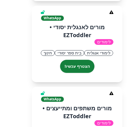
WhatsApp
מורים לאנגלית יסודי •
EZToddler
לימודים
לימודי אנגלית
בית ספר יסודי
חינוך
הצטרף עכשיו!
WhatsApp
מורים משתפים ומתייעצים •
EZToddler
לימודים