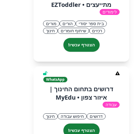
מתייעצים • EZToddler
לימודים
בית ספר יסודי
הורים
מורים
רכזים
שיתוף חומרים
חינוך
הצטרף עכשיו!
WhatsApp
דרושים בתחום החינוך |
איזור צפון • MyEdu
עבודה
דרושים
חיפוש עבודה
חינוך
הצטרף עכשיו!