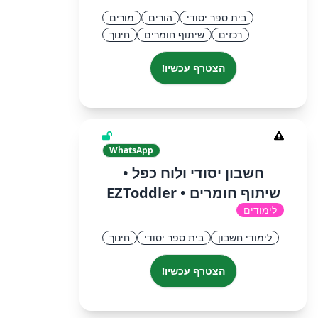
בית ספר יסודי
הורים
מורים
רכזים
שיתוף חומרים
חינוך
הצטרף עכשיו!
WhatsApp
חשבון יסודי ולוח כפל •
שיתוף חומרים • EZToddler
לימודים
לימודי חשבון
בית ספר יסודי
חינוך
הצטרף עכשיו!