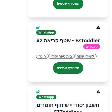
הצטרף עכשיו!
WhatsApp
EZToddler • שטף קריאה #2
לימודים
לימודי שפה
בית ספר יסודי
חינוך
הצטרף עכשיו!
WhatsApp
חשבון יסודי • שיתוף חומרים
• EZToddler