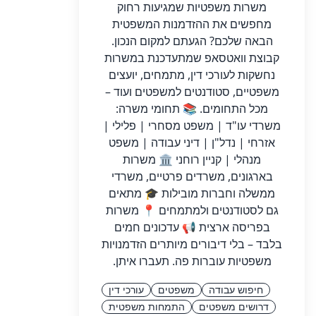
משרות משפטיות שמגיעות רחוק
מחפשים את ההזדמנות המשפטית
הבאה שלכם? הגעתם למקום הנכון.
קבוצת וואטסאפ שמתעדכנת במשרות
נחשקות לעורכי דין, מתמחים, יועצים
משפטיים, סטודנטים למשפטים ועוד –
מכל התחומים. 📚 תחומי משרה:
משרדי עו"ד | משפט מסחרי | פלילי |
אזרחי | נדל"ן | דיני עבודה | משפט
מנהלי | קניין רוחני 🏛️ משרות
בארגונים, משרדים פרטיים, משרדי
ממשלה וחברות מובילות 🎓 מתאים
גם לסטודנטים ולמתמחים 📍 משרות
בפריסה ארצית 📢 עדכונים חמים
בלבד – בלי דיבורים מיותרים הזדמנויות
משפטיות עוברות פה. תעברו איתן.
חיפוש עבודה
משפטים
עורכי דין
דרושים משפטים
התמחות משפטית