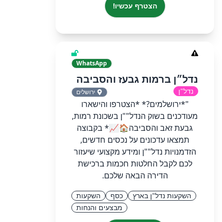
הצטרף עכשיו!
WhatsApp
נדל״ן ברמות גבעז והסביבה
נדל"ן
ירושלים
"*ירושלמים?* *הצטרפו והישארו
מעודכנים בשוק הנדל""ן בשכונת רמות,
גבעת זאב והסביבה🏠📈* בקבוצה
תמצאו עדכונים על נכסים חדשים,
הזדמנויות נדל""ן ומידע מקצועי שיעזור
לכם לקבל החלטות חכמות ברכישת
הדירה הבאה שלכם.
השקעות נדל"ן בארץ
כסף
השקעות
מבצעים והנחות