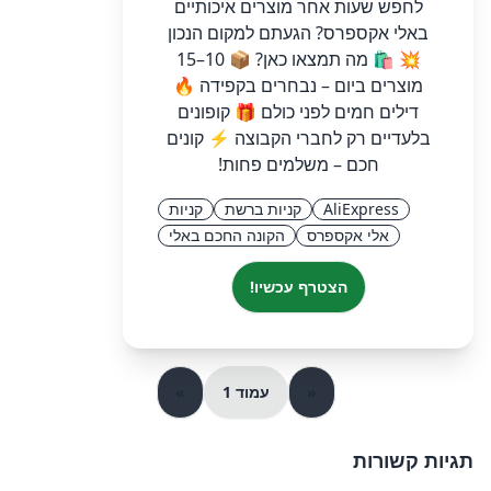
לחפש שעות אחר מוצרים איכותיים
באלי אקספרס? הגעתם למקום הנכון
💥 🛍 מה תמצאו כאן? 📦 10–15
מוצרים ביום – נבחרים בקפידה 🔥
דילים חמים לפני כולם 🎁 קופונים
בלעדיים רק לחברי הקבוצה ⚡ קונים
חכם – משלמים פחות!
AliExpress
קניות ברשת
קניות
אלי אקספרס
הקונה החכם באלי
הצטרף עכשיו!
«
עמוד 1
»
תגיות קשורות