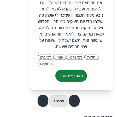
את הקבוצה לזיכוי הרבים שכולם ייזכו
לטעום מטעם זה שקרא לעצמו ''נחל
נובע מקור חכמה''! שנזכה לגאולה! פה
יישלחו מדי יום חיזוקים ממוהר''ן הקדוש
זיע''א. מבקש מכולם לנסות תחילה לא
לצאת מהקבוצה ולהזמין עוד אנשים ומי
שיעשה זאת, השם ישלח לו ישועות על
זיכוי הרבים שעשה.
יהדות
רבי נחמן
אומן
רבי נתן
חיזוקים
הצטרף עכשיו!
«
עמוד 1
»