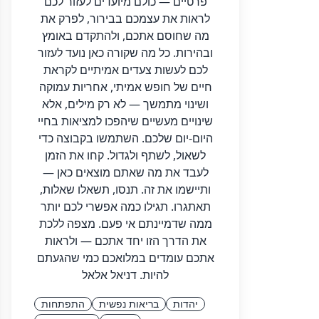
פרטיים — כולם מיועדים לעזור לכם
לראות את עצמכם בבירור, לפרק את
מה שחוסם אתכם, ולהתקדם באומץ
ובהירות. כל מה שקורה כאן נועד לעזור
לכם לעשות צעדים אמיתיים לקראת
חיים של חופש אמיתי, אחריות עמוקה
ושינוי מתמשך — לא רק מילים, אלא
שינויים מעשיים שיהפכו למציאות בחיי
היום-יום שלכם. השתמשו בקבוצה כדי
לשאול, לשתף ולגדול. קחו את הזמן
לעבד את מה שאתם מוצאים כאן —
ותיישמו את זה. תנסו, תשאלו שאלות,
תאתגרו. תגילו כמה אפשרי לכם יותר
ממה שדמיינתם אי פעם. מצפה ללכת
את הדרך הזו יחד אתכם — ולראות
אתכם עומדים במלואכם כמי שהגעתם
להיות. דניאל אלאל
יהדות
בריאות נפשית
התפתחות