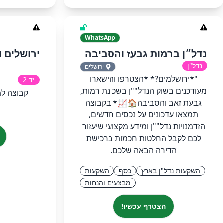
WhatsApp
נדל״ן ברמות גבעז והסביבה
נדל"ן
ירושלים
"*ירושלמים?* *הצטרפו והישארו
יד 2
מעודכנים בשוק הנדל""ן בשכונת רמות,
קבוצה למ
גבעת זאב והסביבה🏠📈* בקבוצה
תמצאו עדכונים על נכסים חדשים,
הזדמנויות נדל""ן ומידע מקצועי שיעזור
לכם לקבל החלטות חכמות ברכישת
הדירה הבאה שלכם.
השקעות נדל"ן בארץ
כסף
השקעות
מבצעים והנחות
הצטרף עכשיו!