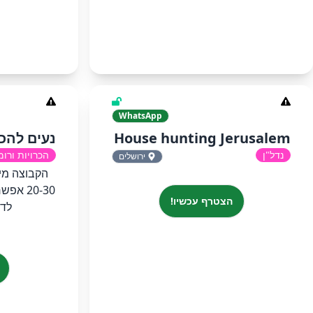
WhatsApp
House hunting Jerusalem
נעים להכ
נדל"ן
הכרויות ורומ
ירושלים
הקבוצה מיו
20-30 
הצטרף עכשיו!
לדב