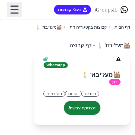
☰
iGroupsIL
בעלי קבוצות
דף הבית
קבוצות בקטגוריה דת
🕍מעז'יבוז' 🕯️
🕍מעז'יבוז' 🕯️ - דף קבוצה
WhatsApp
🕍מעז'יבוז' 🕯️
דת
חרדים
יהדות
חסידויות
הצטרף עכשיו!