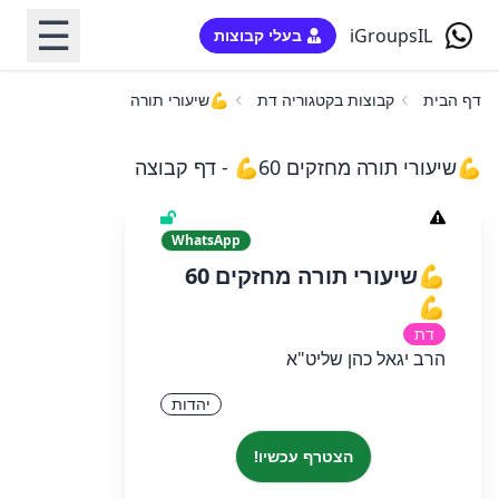
☰
iGroupsIL
בעלי קבוצות
דף הבית
קבוצות בקטגוריה דת
💪שיעורי תורה מחזקים 60💪
💪שיעורי תורה מחזקים 60💪 - דף קבוצה
WhatsApp
💪שיעורי תורה מחזקים 60
💪
דת
הרב יגאל כהן שליט"א
יהדות
הצטרף עכשיו!