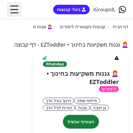
☰
iGroupsIL
בעלי קבוצות
דף הבית
קבוצות בקטגוריה לימודים
👩🏻‍🦰 גננות משקיעות בחינוך • EZToddler
👩🏻‍🦰 גננות משקיעות בחינוך • EZToddler - דף קבוצה
WhatsApp
👩🏻‍🦰 גננות משקיעות בחינוך •
EZToddler
לימודים
פיתוח שפה
חינוך בגיל הרך
גן חובה
גננות
הורות לגיל הרך
הצטרף עכשיו!