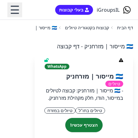
☰
iGroupsIL
בעלי קבוצות
דף הבית
קבוצות בקטגוריה טיולים
🇮🇳 מייסור | מזרחניק
🇮🇳 מייסור | מזרחניק - דף קבוצה
WhatsApp
🇮🇳 מייסור | מזרחניק
טיולים
- 🇮🇳 מייסור | מזרחניק: קבוצה לטיולים
במייסור, הודו, חלק מקהילת מזרחניק.
טיולים בחו"ל
טיולים במזרח
הצטרף עכשיו!