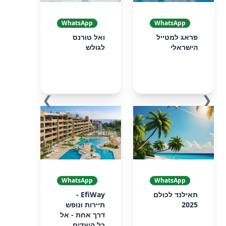
WhatsApp
WhatsApp
פראג למטייל
ואל טורנס
הישראלי
לגולש
❯
❮
WhatsApp
WhatsApp
תאילנד לכולם
EfiWay -
2025
תיירות ונופש
דרך אחת - אל
כל היעדים