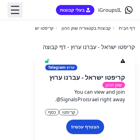
☰
iGroupsIL
בעלי קבוצות
דף הבית
קבוצות בקטגוריה שוק ההון
קריפטו ישראל - עברנו ערוץ
קריפטו ישראל - עברנו ערוץ - דף קבוצה
ערוץ
Telegram
קריפטו ישראל - עברנו ערוץ
שוק ההון
You can view and join
@SignalsProisrael right away.
קריפטו
כסף
הצטרף עכשיו!