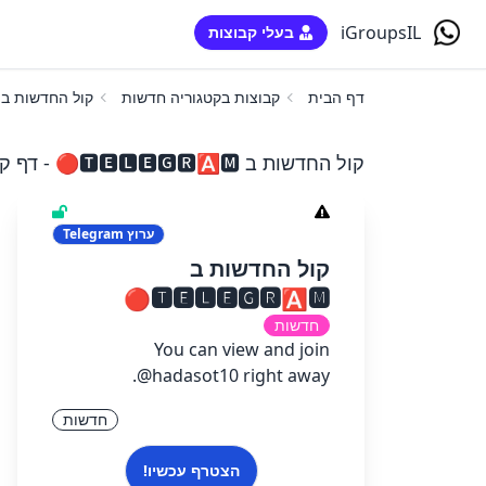
iGroupsIL
בעלי קבוצות
דף הבית
קבוצות בקטגוריה חדשות
קול החדשות ב 🆃🅴🅻🅴🅶🆁🅰️🅼
קול החדשות ב 🆃🅴🅻🅴🅶🆁🅰️🅼🔴 - דף קבוצה
ערוץ
Telegram
קול החדשות ב
🆃🅴🅻🅴🅶🆁🅰️🅼🔴
חדשות
You can view and join
@hadasot10 right away.
חדשות
הצטרף עכשיו!