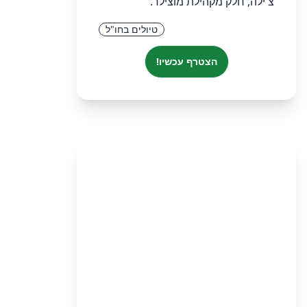
צ'ילה, חלק מקהילת מוצילר.
טיולים בחו"ל
הצטרף עכשיו!