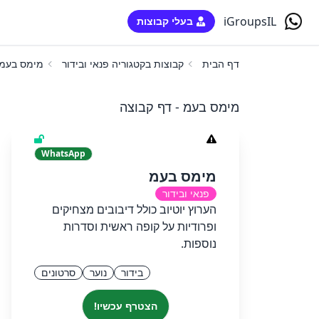
iGroupsIL
בעלי קבוצות
דף הבית
קבוצות בקטגוריה פנאי ובידור
מימס בעמ
מימס בעמ - דף קבוצה
WhatsApp
מימס בעמ
פנאי ובידור
הערוץ יוטיוב כולל דיבובים מצחיקים
ופרודיות על קופה ראשית וסדרות
נוספות.
בידור
נוער
סרטונים
הצטרף עכשיו!