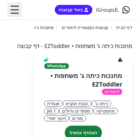
☰
iGroupsIL
בעלי קבוצות
דף הבית
קבוצות בקטגוריה לימודים
מחנכות כיתה ג' משתפות • EZToddler
מחנכות כיתה ג' משתפות • EZToddler - דף קבוצה
WhatsApp
מחנכות כיתה ג' משתפות •
EZToddler
לימודים
כיתה ג׳
הבנת הנקרא
אנגלית
מתמטיקה
מספרים גדולים
Jet 1
מורים
חינוך יסודי
הצטרף עכשיו!