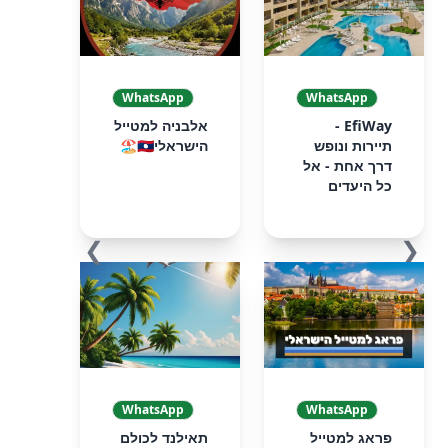
WhatsApp
WhatsApp
EfiWay -
אלבניה למטייל
תיירות ונופש
הישראלי🇦🇱🏖️
דרך אחת - אל
כל היעדים
❯
❮
WhatsApp
WhatsApp
פראג למטייל
תאילנד לכולם