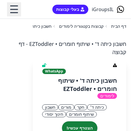
☰
iGroupsIL
בעלי קבוצות
דף הבית
קבוצות בקטגוריה לימודים
חשבון כיתה ד' • שיתוף חומרים • oddler
חשבון כיתה ד' • שיתוף חומרים • EZToddler - דף
קבוצה
WhatsApp
חשבון כיתה ד' • שיתוף
חומרים • EZToddler
לימודים
כיתה ד׳
חקר
מורים
חשבון
שיתוף חומרים
חינוך יסודי
הצטרף עכשיו!