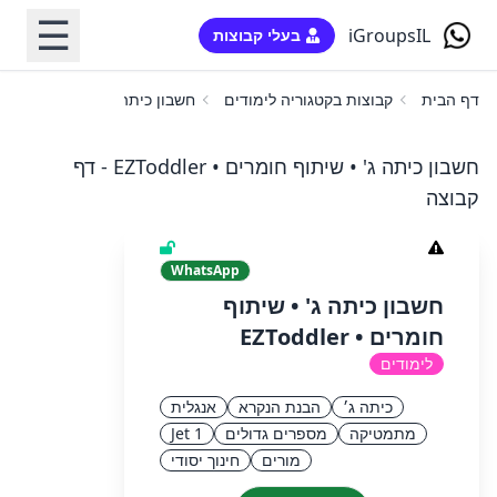
☰
iGroupsIL
בעלי קבוצות
דף הבית
קבוצות בקטגוריה לימודים
חשבון כיתה ג' • שיתוף חומרים • oddler
חשבון כיתה ג' • שיתוף חומרים • EZToddler - דף
קבוצה
WhatsApp
חשבון כיתה ג' • שיתוף
חומרים • EZToddler
לימודים
כיתה ג׳
הבנת הנקרא
אנגלית
מתמטיקה
מספרים גדולים
Jet 1
מורים
חינוך יסודי