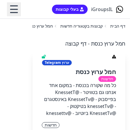
☰
iGroupsIL
בעלי קבוצות
דף הבית
קבוצות בקטגוריה חדשות
חמל ערוץ כנסת
חמל ערוץ כנסת - דף קבוצה
ערוץ
Telegram
חמל ערוץ כנסת
חדשות
כל מה שקורה בכנסת - במקום אחד
אנחנו גם בטוויטר - @KnessetT
בפייסבוק - @KnessetTv באינסטגרם
- @knessetTv בטיקטוק -
@KnessetTv ביוטיוב - @knessettv
חדשות