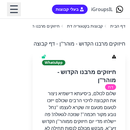
☰
iGroupsIL
בעלי קבוצות
דף הבית
קבוצות בקטגוריה דת
חיזוקים מרבנו הקדוש - מוהר''ן
חיזוקים מרבנו הקדוש - מוהר''ן - דף קבוצה
WhatsApp
חיזוקים מרבנו הקדוש -
מוהר''ן
דת
שלום לכולם, ביסיעתא דישמיא ניצור
את הקבוצה לזיכוי הרבים שכולם ייזכו
לטעום מטעם זה שקרא לעצמו ''נחל
נובע מקור חכמה''! שנזכה לגאולה! פה
יישלחו מדי יום חיזוקים ממוהר''ן הקדוש
זיע''א. מבקש מכולם לנסות תחילה לא