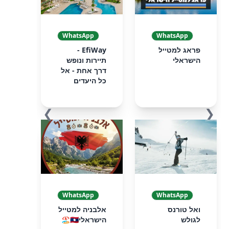
WhatsApp
WhatsApp
פראג למטייל
EfiWay -
הישראלי
תיירות ונופש
דרך אחת - אל
כל היעדים
❯
❮
WhatsApp
WhatsApp
ואל טורנס
אלבניה למטייל
לגולש
הישראלי🇦🇱🏖️