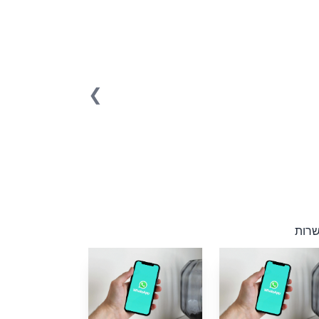
❯
שרות