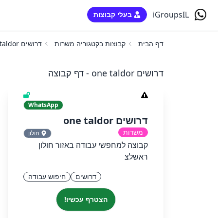
iGroupsIL
בעלי קבוצות
דף הבית
קבוצות בקטגוריה משרות
דרושים one taldor
דרושים one taldor - דף קבוצה
WhatsApp
דרושים one taldor
משרות
חולון
קבוצה למחפשי עבודה באזור חולון
ראשלצ
דרושים
חיפוש עבודה
הצטרף עכשיו!