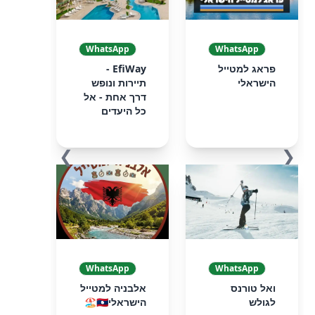
WhatsApp
WhatsApp
פראג למטייל
EfiWay -
הישראלי
תיירות ונופש
דרך אחת - אל
כל היעדים
❯
❮
WhatsApp
WhatsApp
ואל טורנס
אלבניה למטייל
לגולש
הישראלי🇦🇱🏖️