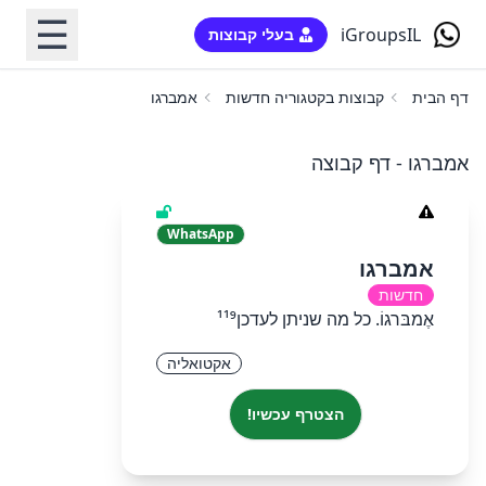
☰
iGroupsIL
בעלי קבוצות
דף הבית
קבוצות בקטגוריה חדשות
אמברגו
אמברגו - דף קבוצה
WhatsApp
אמברגו
חדשות
אֶמבּרגוֹ. כל מה שניתן לעדכן¹¹⁹
אקטואליה
הצטרף עכשיו!