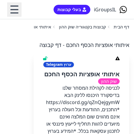
☰
iGroupsIL
בעלי קבוצות
דף הבית
קבוצות בקטגוריה שוק ההון
איתותי אופציות הכסף החכם
איתותי אופציות הכסף החכם - דף קבוצה
ערוץ
Telegram
איתותי אופציות הכסף החכם
שוק ההון
לכניסה לקהילת המסחר שלנו
בדיסקורד היכנסו ללינק הבא
https://discord.gg/qZnQejgymW
*התכנים, ההודעות וכל העולה בערוץ
אינם מהווים שום המלצה ואינם
מיועדים להוות תחליף לייעוץ פיננסי או
לתכנון עסקאות בכלל. *המידע בערוץ